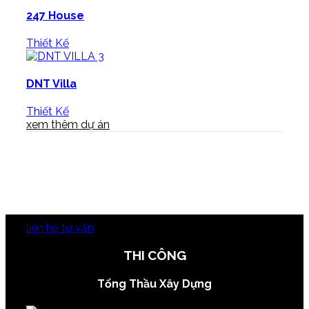
247 House
Thiết Kế
DNT Villa
Thiết Kế
xem thêm dự án
liên hệ tư vấn
THI CÔNG
Tổng Thầu Xây Dựng