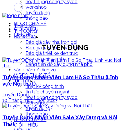
hoạt động công ty sydo
workshop
tuyển dụng
thông báo
BLOG CHIA SẺ
THIẾT KẾ
GIỚI THIỆU
THI CÔNG
LIÊN HỆ
BẢNG GIÁ
Báo giá xây nhà trọn gói
TUYỂN DỤNG
Báo giá xây nhà phần thô
Báo giá thiết kế kiến trúc
Báo giá cải tạo nhà ở
Bảng tiến độ xây dựng nhà phố
sản phẩm / dịch vụ
VIDEO THỰC TẾ
Tuyển Dụng Nhân Viên Làm Hồ Sơ Thầu (Lĩnh
Tin Tức
vực Nội thất)
nhật ký công trình
tin tức chuyên ngành
Tuyển Dụng
hoạt động công ty sydo
10 Tháng mười một, 2023
workshop
tuyển dụng
thông báo
Tuyển Dụng Nhân Viên Sale Xây Dựng và Nội
BLOG CHIA SẺ
Thất
GIỚI THIỆU