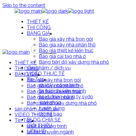
Skip to the content
THIẾT KẾ
THI CÔNG
BẢNG GIÁ
Báo giá xây nhà trọn gói
Báo giá xây nhà phần thô
Báo giá thiết kế kiến trúc
Báo giá cải tạo nhà ở
Bảng tiến độ xây dựng nhà phố
THIẾT KẾ
sản phẩm / dịch vụ
THI CÔNG
VIDEO THỰC TẾ
BẢNG GIÁ
Tin Tức
Báo giá xây nhà trọn gói
nhật ký công trình
Báo giá xây nhà phần thô
tin tức chuyên ngành
Báo giá thiết kế kiến trúc
hoạt động công ty sydo
Báo giá cải tạo nhà ở
workshop
Bảng tiến độ xây dựng nhà phố
tuyển dụng
sản phẩm / dịch vụ
thông báo
VIDEO THỰC TẾ
BLOG CHIA SẺ
Tin Tức
GIỚI THIỆU
nhật ký công trình
LIÊN HỆ
tin tức chuyên ngành