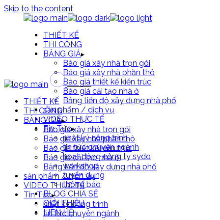
Skip to the content
THIẾT KẾ
THI CÔNG
BẢNG GIÁ
Báo giá xây nhà trọn gói
Báo giá xây nhà phần thô
Báo giá thiết kế kiến trúc
Báo giá cải tạo nhà ở
Bảng tiến độ xây dựng nhà phố
THIẾT KẾ
sản phẩm / dịch vụ
THI CÔNG
VIDEO THỰC TẾ
BẢNG GIÁ
Tin Tức
Báo giá xây nhà trọn gói
nhật ký công trình
Báo giá xây nhà phần thô
tin tức chuyên ngành
Báo giá thiết kế kiến trúc
hoạt động công ty sydo
Báo giá cải tạo nhà ở
workshop
Bảng tiến độ xây dựng nhà phố
tuyển dụng
sản phẩm / dịch vụ
thông báo
VIDEO THỰC TẾ
BLOG CHIA SẺ
Tin Tức
GIỚI THIỆU
nhật ký công trình
LIÊN HỆ
tin tức chuyên ngành