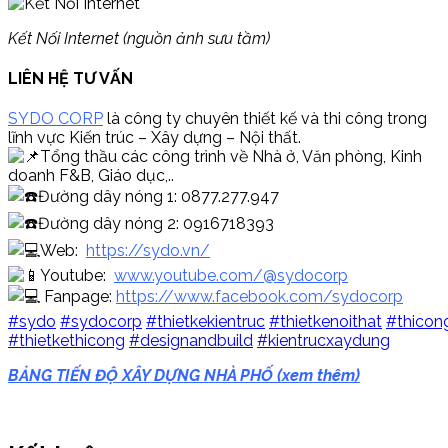
Kết Nối Internet (nguồn ảnh sưu tầm)
LIÊN HỆ TƯ VẤN
SYDO CORP
là công ty chuyên thiết kế và thi công trong
lĩnh vực Kiến trúc – Xây dựng – Nội thất.
Tổng thầu các công trình về Nhà ở, Văn phòng, Kinh
doanh F&B, Giáo dục,..
Đường dây nóng 1: 0877.277.947
Đường dây nóng 2: 0916718393
Web:
https://sydo.vn/
Youtube:
www.youtube.com/@sydocorp
Fanpage:
https://www.facebook.com/sydocorp
#sydo
#sydocorp
#thietkekientruc
#thietkenoithat
#thicon
#thietkethicong
#designandbuild
#kientrucxaydung
BẢNG TIẾN ĐỘ XÂY DỰNG NHÀ PHỐ (xem thêm)