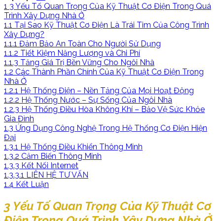
1
3 Yếu Tố Quan Trọng Của Kỹ Thuật Cơ Điện Trong Quá
Trình Xây Dựng Nhà Ở
1.1
Tại Sao Kỹ Thuật Cơ Điện Là Trái Tim Của Công Trình
Xây Dựng?
1.1.1
Đảm Bảo An Toàn Cho Người Sử Dụng
1.1.2
Tiết Kiệm Năng Lượng và Chi Phí
1.1.3
Tăng Giá Trị Bền Vững Cho Ngôi Nhà
1.2
Các Thành Phần Chính Của Kỹ Thuật Cơ Điện Trong
Nhà Ở
1.2.1
Hệ Thống Điện – Nền Tảng Của Mọi Hoạt Động
1.2.2
Hệ Thống Nước – Sự Sống Của Ngôi Nhà
1.2.3
Hệ Thống Điều Hòa Không Khí – Bảo Vệ Sức Khỏe
Gia Đình
1.3
Ứng Dụng Công Nghệ Trong Hệ Thống Cơ Điện Hiện
Đại
1.3.1
Hệ Thống Điều Khiển Thông Minh
1.3.2
Cảm Biến Thông Minh
1.3.3
Kết Nối Internet
1.3.3.1
LIÊN HỆ TƯ VẤN
1.4
Kết Luận
3 Yếu Tố Quan Trọng Của Kỹ Thuật Cơ
Điện Trong Quá Trình Xây Dựng Nhà Ở