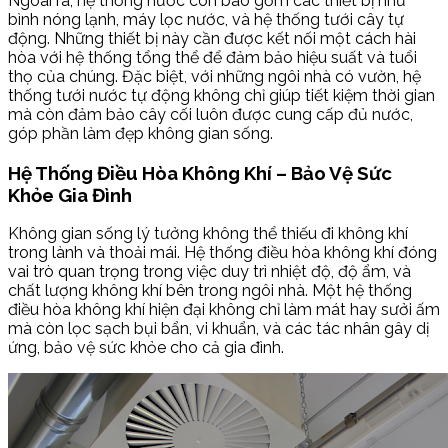
Ngoài ra, hệ thống nước còn bao gồm các thiết bị như
bình nóng lạnh, máy lọc nước, và hệ thống tưới cây tự
động. Những thiết bị này cần được kết nối một cách hài
hòa với hệ thống tổng thể để đảm bảo hiệu suất và tuổi
thọ của chúng. Đặc biệt, với những ngôi nhà có vườn, hệ
thống tưới nước tự động không chỉ giúp tiết kiệm thời gian
mà còn đảm bảo cây cối luôn được cung cấp đủ nước,
góp phần làm đẹp không gian sống.
Hệ Thống Điều Hòa Không Khí – Bảo Vệ Sức
Khỏe Gia Đình
Không gian sống lý tưởng không thể thiếu đi không khí
trong lành và thoải mái. Hệ thống điều hòa không khí đóng
vai trò quan trọng trong việc duy trì nhiệt độ, độ ẩm, và
chất lượng không khí bên trong ngôi nhà. Một hệ thống
điều hòa không khí hiện đại không chỉ làm mát hay sưởi ấm
mà còn lọc sạch bụi bẩn, vi khuẩn, và các tác nhân gây dị
ứng, bảo vệ sức khỏe cho cả gia đình.