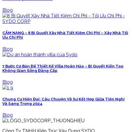
Blog
CẨM NANG – 8 Bí Quyết Xây Nhà Tiết Kiệm Chi Phí – Xây Nhà Tối
Ưu Chi Phí
Blog
7 Bước Cơ Bản Để Thiết Kế Villa Hoàn Hảo – Bí Quyết Kiến Tạo
Không Gian Sống Đẳng Cấp
Blog
Chung Cư Hiện Đại: Câu Chuyện Về Sự Kết Hợp Giữa Tiện Nghi
Và Sang Trọng 2024
Blog
Công Ty TNHH Kiến Trúc Xây Dựng SYDO