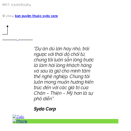
MST: 0316783364
© 2024
bản quyền thuộc sydo corp
“Dự án dù lớn hay nhỏ, trái
ngược với thái độ chối từ,
chúng tôi luôn sẵn lòng trước
là làm hài lòng khách hàng
và sau là giữ cho mình tâm
thế nghề nghiệp. Chúng tôi
luôn mong muốn hướng kiến
trúc đến với các giá trị của
Chân – Thiện – Mỹ hơn là sự
phô diễn”
Sydo Corp