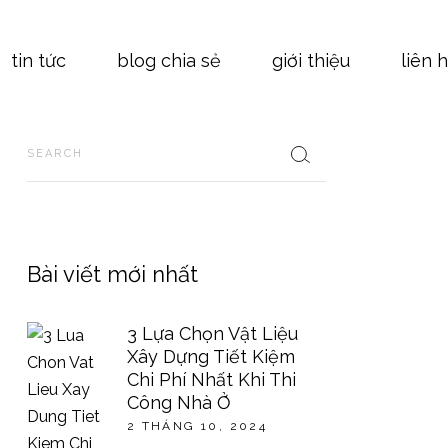
nhật ký công trình
tin tức
blog chia sẻ
giới thiệu
liên 
tin tức chuyên ngành
hoạt động công ty sydo
Search
workshop
nhật ký công trình
tuyển dụng
tin tức chuyên ngành
thông báo
hoạt động công ty sydo
workshop
Bài viết mới nhất
tuyển dụng
thông báo
3 Lựa Chọn Vật Liệu
Xây Dựng Tiết Kiệm
Chi Phí Nhất Khi Thi
Công Nhà Ở
2 THÁNG 10, 2024