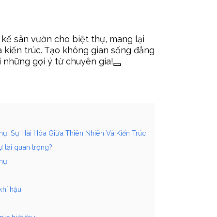
kế sân vườn cho biệt thự, mang lại
à kiến trúc. Tạo không gian sống đẳng
i những gợi ý từ chuyên gia!
ự: Sự Hài Hòa Giữa Thiên Nhiên Và Kiến Trúc
ự lại quan trọng?
thự
khí hậu