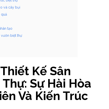
rúc biệt thự
eo và cây bụi
u quả
nhân tạo
 vườn biệt thự
Thiết Kế Sân
 Thự: Sự Hài Hòa
iên Và Kiến Trúc