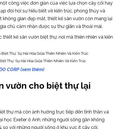
 một công việc đơn giản của việc lựa chọn cây cối hay
ạp đòi hỏi sự hiểu biết về kiến trúc, phong thủy và
t không gian đẹp mắt, thiết kế sân vườn còn mang lại
úp gia chủ cảm nhận được sự thư giãn và thoải mái.
iết kế sân vườn biệt thự, nơi mà thiên nhiên và kiến
ệt Thự: Sự Hài Hòa Giữa Thiên Nhiên Và Kiến Trúc
YDO CORP (xem thêm)
ân vườn cho biệt thự lại
iệt thự mà còn ảnh hưởng trực tiếp đến tinh thần và
ại học Exeter ở Anh, những người sống gần không
so với những người sống ở khu vực ít cây cối.