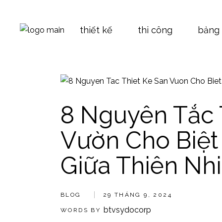
Skip
to
the
Báo giá 
content
thiết kế
thi công
bảng 
Báo giá 
Báo giá t
Báo giá 
Báo gi
Bảng ti
Báo gi
8 Nguyên Tắc 
Báo gi
Vườn Cho Biệt
Báo gi
Bảng t
Giữa Thiên Nhi
BLOG
29 THÁNG 9, 2024
btvsydocorp
WORDS BY