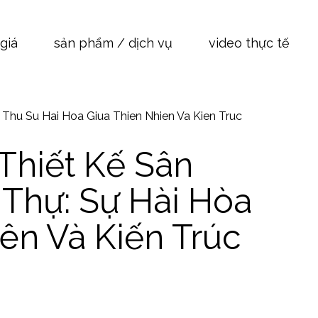
xây nhà trọn gói
giá
sản phẩm / dịch vụ
video thực tế
xây nhà phần thô
hiết kế kiến trúc
cải tạo nhà ở
á xây nhà trọn gói
ến độ xây dựng nhà phố
á xây nhà phần thô
Thiết Kế Sân
á thiết kế kiến trúc
 Thự: Sự Hài Hòa
á cải tạo nhà ở
iến độ xây dựng nhà phố
ên Và Kiến Trúc