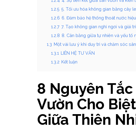
1.2.4
4. Sự liên kết giữa sân vườn và kiến t
1.2.5
5. Tối ưu hóa không gian bằng cây l
1.2.6
6. Đảm bảo hệ thống thoát nước hiệ
1.2.7
7. Tạo không gian nghỉ ngơi và giải trí
1.2.8
8. Cân bằng giữa tự nhiên và yếu tố 
1.3
Một vài lưu ý khi duy trì và chăm sóc sân
1.3.1
LIÊN HỆ TƯ VẤN
1.3.2
Kết luận
8 Nguyên Tắc 
Vườn Cho Biệt
Giữa Thiên Nh