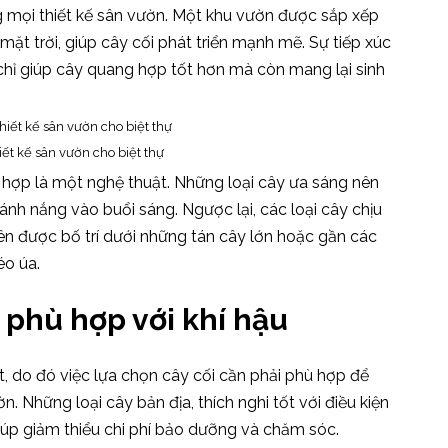
g mọi thiết kế sân vườn. Một khu vườn được sắp xếp
mặt trời, giúp cây cối phát triển mạnh mẽ. Sự tiếp xúc
chỉ giúp cây quang hợp tốt hơn mà còn mang lại sinh
iết kế sân vườn cho biệt thự
 hợp là một nghệ thuật. Những loại cây ưa sáng nên
i ánh nắng vào buổi sáng. Ngược lại, các loại cây chịu
n được bố trí dưới những tán cây lớn hoặc gần các
éo úa.
y phù hợp với khí hậu
t, do đó việc lựa chọn cây cối cần phải phù hợp để
 Những loại cây bản địa, thích nghi tốt với điều kiện
iúp giảm thiểu chi phí bảo dưỡng và chăm sóc.