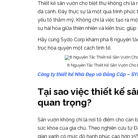
Thiết kế sân vườn cho biệt thự không chỉ là
đá cảnh. Đây thực sự là một quá trình phức t
yếu tố thẩm mỹ. Không chỉ là việc tạo ra mộ
sự hài hòa giữa thiên nhiên và kiến trúc, gi
Hãy cùng Sydo Corp khám phá 8 nguyên tắc th
trúc hòa quyện một cách tinh tế.
8 Nguyên Tắc Thiết Kế Sân Vườn Cho Bi
Công ty thiết kế Nhà Đẹp và Đẳng Cấp – S
Tại sao việc thiết kế s
quan trọng?
Sân vườn không chỉ là nơi tô điểm cho căn b
sức khỏe của gia chủ. Theo nghiên cứu từ Đ
gian xanh có mức độ hạnh phúc cao hơn 15% 