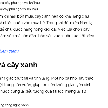
ại cây phù hợp với khí hậu
ểm khí hậu bốn mùa, cây xanh nên có khả năng chịu
 nhiều nước vào mùa hè. Trong khi đó, miền Nam lại
để chịu được nắng nóng kéo dài. Việc lựa chọn cây
 chăm sóc mà còn đảm bảo sân vườn luôn tươi tốt, đẹp
(xem thêm)
và cây xanh
m giác thư thái và tĩnh lặng. Một hồ cá nhỏ hay thác
ệt trong sân vườn, giúp tạo nên không gian yên bình
 nước cũng là biểu tượng của tài lộc, mang lại sự