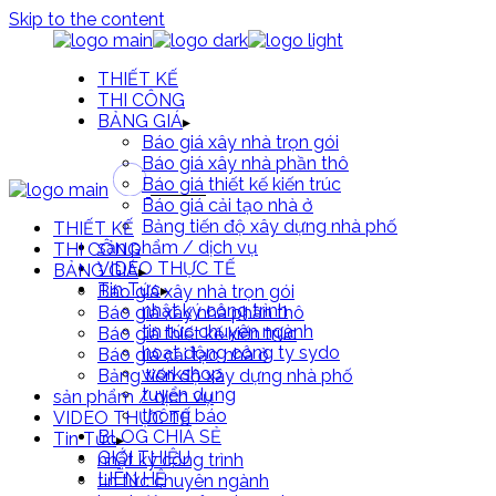
Skip to the content
THIẾT KẾ
THI CÔNG
BẢNG GIÁ
Báo giá xây nhà trọn gói
Báo giá xây nhà phần thô
Báo giá thiết kế kiến trúc
Báo giá cải tạo nhà ở
Bảng tiến độ xây dựng nhà phố
THIẾT KẾ
sản phẩm / dịch vụ
THI CÔNG
VIDEO THỰC TẾ
BẢNG GIÁ
Tin Tức
Báo giá xây nhà trọn gói
nhật ký công trình
Báo giá xây nhà phần thô
tin tức chuyên ngành
Báo giá thiết kế kiến trúc
hoạt động công ty sydo
Báo giá cải tạo nhà ở
workshop
Bảng tiến độ xây dựng nhà phố
tuyển dụng
sản phẩm / dịch vụ
thông báo
VIDEO THỰC TẾ
BLOG CHIA SẺ
Tin Tức
GIỚI THIỆU
nhật ký công trình
LIÊN HỆ
tin tức chuyên ngành