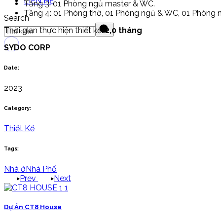
LIÊN HỆ
Tầng 3: 01 Phòng ngủ master & WC.
Tầng 4: 01 Phòng thờ, 01 Phòng ngủ & WC, 01 Phòng 
Search
Thời gian thực hiện thiết kế:
2,0 tháng
SYDO CORP
Date:
2023
Category:
Thiết Kế
Tags:
Nhà ở
Nhà Phố
Prev
Next
Dự Án CT8 House