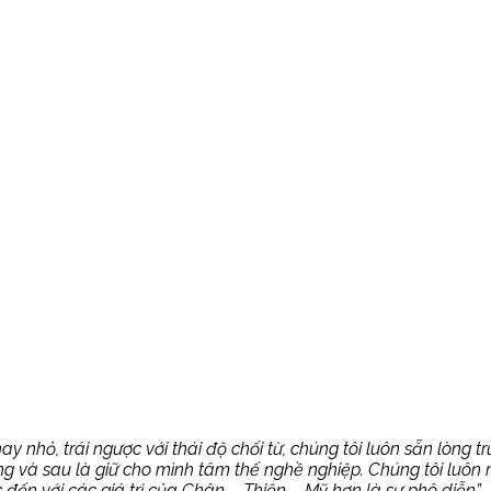
ay nhỏ, trái ngược với thái độ chối từ, chúng tôi luôn sẵn lòng t
g và sau là giữ cho mình tâm thế nghề nghiệp. Chúng tôi luô
 đến với các giá trị của Chân – Thiện – Mỹ hơn là sự phô diễn”