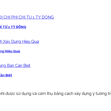
Ỉ TỪ 1 TỶ ĐỒNG
ựng Hiệu Quả
ần Biết
 khi được sử dụng và cảm thụ bằng cách xây dựng ý tưởng trên c