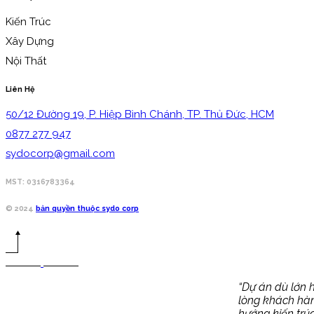
Kiến Trúc
Xây Dựng
Nội Thất
Liên Hệ
50/12 Đường 19, P. Hiệp Bình Chánh, TP. Thủ Đức, HCM
0877 277 947
sydocorp@gmail.com
MST: 0316783364
© 2024
bản quyền thuộc sydo corp
“Dự án dù lớn h
lòng khách hàn
hướng kiến trúc