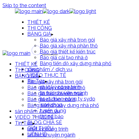
Skip to the content
THIẾT KẾ
THI CÔNG
BẢNG GIÁ
Báo giá xây nhà trọn gói
Báo giá xây nhà phần thô
Báo giá thiết kế kiến trúc
Báo giá cải tạo nhà ở
Bảng tiến độ xây dựng nhà phố
THIẾT KẾ
sản phẩm / dịch vụ
THI CÔNG
VIDEO THỰC TẾ
BẢNG GIÁ
Tin Tức
Báo giá xây nhà trọn gói
nhật ký công trình
Báo giá xây nhà phần thô
tin tức chuyên ngành
Báo giá thiết kế kiến trúc
hoạt động công ty sydo
Báo giá cải tạo nhà ở
workshop
Bảng tiến độ xây dựng nhà phố
tuyển dụng
sản phẩm / dịch vụ
thông báo
VIDEO THỰC TẾ
BLOG CHIA SẺ
Tin Tức
GIỚI THIỆU
nhật ký công trình
LIÊN HỆ
tin tức chuyên ngành