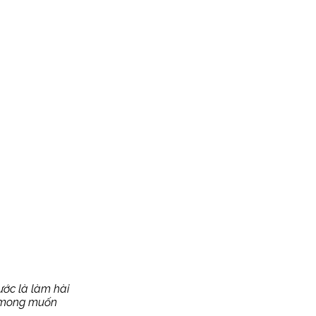
rước là làm hài
n mong muốn