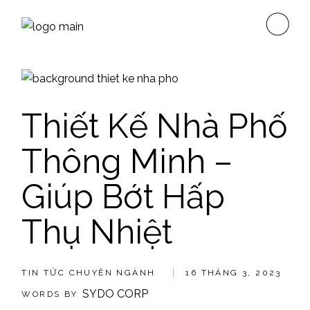
Skip
to
the
content
Thiết Kế Nhà Phố
Thông Minh –
Giúp Bớt Hấp
Thụ Nhiệt
TIN TỨC CHUYÊN NGÀNH
16 THÁNG 3, 2023
SYDO CORP
WORDS BY