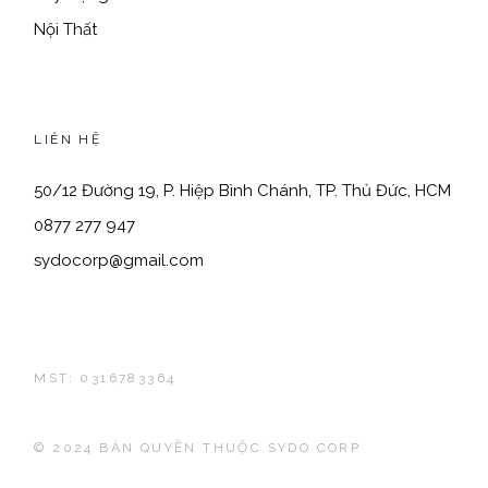
Nội Thất
LIÊN HỆ
50/12 Đường 19, P. Hiệp Bình Chánh, TP. Thủ Đức, HCM
0877 277 947
sydocorp@gmail.com
MST: 0316783364
© 2024
BẢN QUYỀN THUỘC SYDO CORP