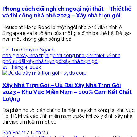
Phong cách đối nghịch ngoại nội thất – Thiết kế
và thi công nhà phố 2023 – Xây nhà trọn gói
House at Hong Road là một ngôi nhà phố điển hình ở
Singapore và là tổ ấm của một gia đình ba thế hệ. Để tạo
nên một không gian sống thoải
Tin Tức Chuyên Ngành
báo giá xây nhà trọn gói
thi công nhà phố
thiết kế nhà
phố
ưu đãi xây nhà trọn gói
xây nhà trọn gói
21 Tháng 4, 2023
Xây Nhà Trọn Gói – Ưu Đãi Xây Nhà Trọn Gói
2023 – Khu Vực Miền Nam – 100% Cam Kết Chất
Lượng
Đa phần người dân chúng ta hiện nay sinh sống tại khu vực
Tp. HCM và các tỉnh miền nam trước khi có ý định xây nhà
thì việc tìm kiếm một cô
Sản Phẩm / Dịch Vụ