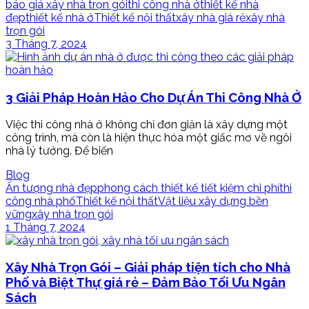
báo giá xây nhà trọn gói
thi công nhà ở
thiết kế nhà
đẹp
thiết kế nhà ở
Thiết kế nội thất
xây nhà giá rẻ
xây nhà
trọn gói
3 Tháng 7, 2024
3 Giải Pháp Hoàn Hảo Cho Dự Án Thi Công Nhà Ở
Việc thi công nhà ở không chỉ đơn giản là xây dựng một
công trình, mà còn là hiện thực hóa một giấc mơ về ngôi
nhà lý tưởng. Để biến
Blog
Ấn tượng nhà đẹp
phong cách thiết kế tiết kiệm chi phí
thi
công nhà phố
Thiết kế nội thất
Vật liệu xây dựng bền
vững
xây nhà trọn gói
1 Tháng 7, 2024
Xây Nhà Trọn Gói – Giải pháp tiện tích cho Nhà
Phố và Biệt Thự giá rẻ – Đảm Bảo Tối Ưu Ngân
Sách