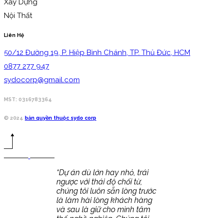
Xây Dựng
Nội Thất
Liên Hệ
50/12 Đường 19, P. Hiệp Bình Chánh, TP. Thủ Đức, HCM
0877 277 947
sydocorp@gmail.com
MST: 0316783364
© 2024
bản quyền thuộc sydo corp
“Dự án dù lớn hay nhỏ, trái
ngược với thái độ chối từ,
chúng tôi luôn sẵn lòng trước
là làm hài lòng khách hàng
và sau là giữ cho mình tâm