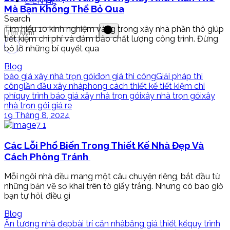
LIÊN HỆ
Mà Bạn Không Thể Bỏ Qua
Search
Tìm hiểu 10 kinh nghiệm vàng trong xây nhà phần thô giúp
tiết kiệm chi phí và đảm bảo chất lượng công trình. Đừng
bỏ lỡ những bí quyết qua
Blog
báo giá xây nhà trọn gói
đơn giá thi công
Giải pháp thi
công
lần đầu xây nhà
phong cách thiết kế tiết kiệm chi
phí
quy trình báo giá xây nhà trọn gói
xây nhà trọn gói
xây
nhà trọn gói giá re
19 Tháng 8, 2024
Các Lỗi Phổ Biến Trong Thiết Kế Nhà Đẹp Và
Cách Phòng Tránh
Mỗi ngôi nhà đều mang một câu chuyện riêng, bắt đầu từ
những bản vẽ sơ khai trên tờ giấy trắng. Nhưng có bao giờ
bạn tự hỏi, điều gì
Blog
Ấn tượng nhà đẹp
bài trí căn nhà
bảng giá thiết kế
quy trình