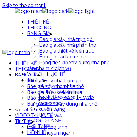
Skip to the content
THIẾT KẾ
THI CÔNG
BẢNG GIÁ
Báo giá xây nhà trọn gói
Báo giá xây nhà phần thô
Báo giá thiết kế kiến trúc
Báo giá cải tạo nhà ở
Bảng tiến độ xây dựng nhà phố
THIẾT KẾ
sản phẩm / dịch vụ
THI CÔNG
VIDEO THỰC TẾ
BẢNG GIÁ
Tin Tức
Báo giá xây nhà trọn gói
nhật ký công trình
Báo giá xây nhà phần thô
tin tức chuyên ngành
Báo giá thiết kế kiến trúc
hoạt động công ty sydo
Báo giá cải tạo nhà ở
workshop
Bảng tiến độ xây dựng nhà phố
tuyển dụng
sản phẩm / dịch vụ
thông báo
VIDEO THỰC TẾ
BLOG CHIA SẺ
Tin Tức
GIỚI THIỆU
nhật ký công trình
LIÊN HỆ
tin tức chuyên ngành