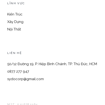
LĨNH VỰC
Kiến Trúc
Xây Dựng
Nội Thất
LIÊN HỆ
50/12 Đường 19, P. Hiệp Bình Chánh, TP. Thủ Đức, HCM
0877 277 947
sydocorp@gmail.com
MST: 0316783364