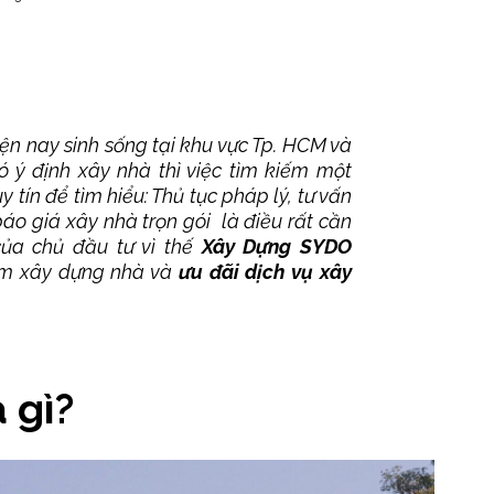
ện nay sinh sống tại khu vực Tp. HCM và
ó ý định xây nhà thì việc tìm kiếm một
 tín để tìm hiểu: Thủ tục pháp lý, tư vấn
báo giá xây nhà trọn gói là điều rất cần
của chủ đầu tư vì thế
Xây Dựng SYDO
ệm xây dựng nhà và
ưu đãi dịch vụ xây
 gì?