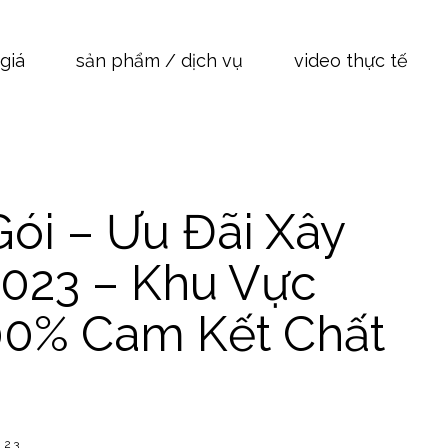
xây nhà trọn gói
giá
sản phẩm / dịch vụ
video thực tế
xây nhà phần thô
hiết kế kiến trúc
cải tạo nhà ở
á xây nhà trọn gói
ến độ xây dựng nhà phố
á xây nhà phần thô
ói – Ưu Đãi Xây
á thiết kế kiến trúc
2023 – Khu Vực
á cải tạo nhà ở
iến độ xây dựng nhà phố
00% Cam Kết Chất
023