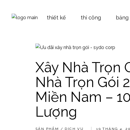
Skip
to
the
Báo giá 
content
thiết kế
thi công
bảng 
Báo giá 
Báo giá t
Báo giá 
Báo gi
Bảng ti
Báo gi
Xây Nhà Trọn G
Báo gi
Nhà Trọn Gói 
Báo gi
Bảng t
Miền Nam – 1
Lượng
SẢN PHẨM / DỊCH VỤ
19 THÁNG 4, 2