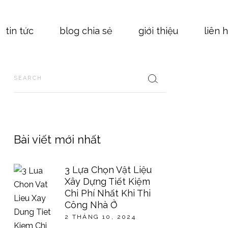
nhật ký công trình
tin tức
blog chia sẻ
giới thiệu
liên 
tin tức chuyên ngành
hoạt động công ty sydo
Search
workshop
nhật ký công trình
tuyển dụng
tin tức chuyên ngành
thông báo
hoạt động công ty sydo
workshop
Bài viết mới nhất
tuyển dụng
thông báo
3 Lựa Chọn Vật Liệu
Xây Dựng Tiết Kiệm
Chi Phí Nhất Khi Thi
Công Nhà Ở
2 THÁNG 10, 2024